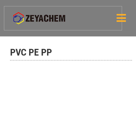
PVC PE PP
Piqment portağal 73-Corimax Orange
RA
Piqment Qırmızı 48: 2-Corimax
Qırmızı 2BCP
Piqment Qırmızı 48: 3-Corimax
Qırmızı 2BS