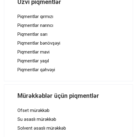
Üzvi piqmentlər
z
ı
Piqmentlər qırmızı
Piqmentlər narıncı
n
Piqmentlər sarı
a
Piqmentlər bənövşəyi
v
Piqmentlər mavi
i
Piqmentlər yaşıl
q
Piqmentlər qəhvəyi
a
s
i
Mürəkkəblər üçün piqmentlər
y
Ofset mürəkkəb
a
Su əsaslı mürəkkəb
s
Solvent əsaslı mürəkkəb
ı