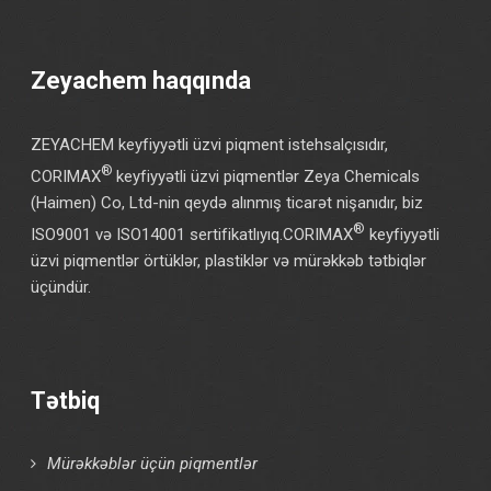
Zeyachem haqqında
ZEYACHEM keyfiyyətli üzvi piqment istehsalçısıdır,
®
CORIMAX
keyfiyyətli üzvi piqmentlər Zeya Chemicals
(Haimen) Co, Ltd-nin qeydə alınmış ticarət nişanıdır, biz
®
ISO9001 və ISO14001 sertifikatlıyıq.CORIMAX
keyfiyyətli
üzvi piqmentlər örtüklər, plastiklər və mürəkkəb tətbiqlər
üçündür.
Tətbiq
Mürəkkəblər üçün piqmentlər