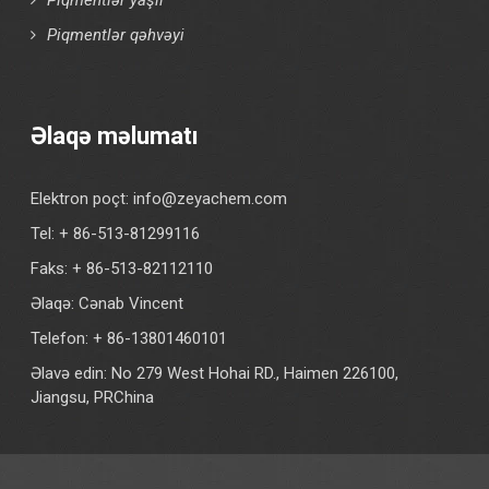
Piqmentlər qəhvəyi
Əlaqə məlumatı
Elektron poçt:
info@zeyachem.com
Tel: + 86-513-81299116
Faks: + 86-513-82112110
Əlaqə: Cənab Vincent
Telefon: + 86-13801460101
Əlavə edin: No 279 West Hohai RD., Haimen 226100,
Jiangsu, PRChina