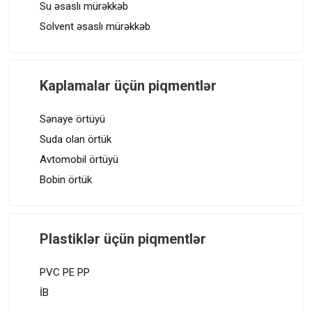
Su əsaslı mürəkkəb
Solvent əsaslı mürəkkəb
Kaplamalar üçün piqmentlər
Sənaye örtüyü
Suda olan örtük
Avtomobil örtüyü
Bobin örtük
Plastiklər üçün piqmentlər
PVC PE PP
İB