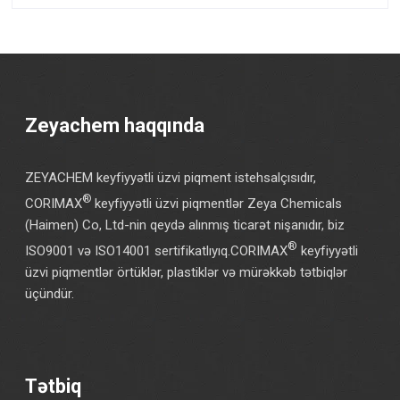
Zeyachem haqqında
ZEYACHEM keyfiyyətli üzvi piqment istehsalçısıdır,
®
CORIMAX
keyfiyyətli üzvi piqmentlər Zeya Chemicals
(Haimen) Co, Ltd-nin qeydə alınmış ticarət nişanıdır, biz
®
ISO9001 və ISO14001 sertifikatlıyıq.CORIMAX
keyfiyyətli
üzvi piqmentlər örtüklər, plastiklər və mürəkkəb tətbiqlər
üçündür.
Tətbiq