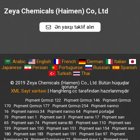
Zeya Chemicals (Haimen) Co, Ltd
Ən yaxşı təklif alın
Arabic
English
French
German
Italian
Japanese
Persian
Portuguese
Russian
Spanish
Turkish
Thai
© 2019 Zeya Chemicals (Haimen) Co., Ltd. Bütün hüquqlar
qorunur.
XML Sayt xəritəsi
| HangHeng.cc tərəfindən hazırlanmışdır
Piqment Qırmızı 122
Piqment Qırmızı 146
Piqment Qırmızı
170
Piqment Qırmızı 177
Piqment Qırmızı 254
Piqment narıncı
16
Piqment narıncı 34
Piqment narıncı 64
Piqment portağal
73
Piqment sarı 1
Piqment sarı 3
Piqment sarısı 17
Piqment sarı
65
Piqment sarı 74
Piqment sarısı 83
Piqment sarı 110
Piqment sarı
139
Piqment sarı 150
Piqment sarı 151
Piqment sarı 154
Piqment sarı
180
Piqment sarı 183
Piqment sarı 191
Piqment Sarı 97
Piqment
bənövşəyi 19
Piqment bənövşəyi 23
Piqment mavi 1
Piqment mavi