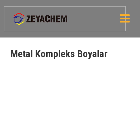
Metal Kompleks Boyalar
Solvent black 27
Solvent red 8
Solvent yellow 21