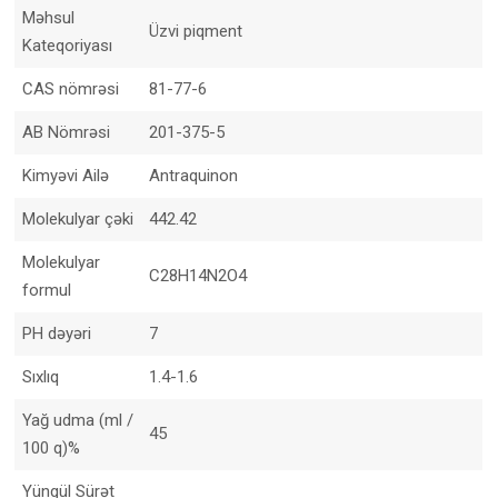
Məhsul
Üzvi piqment
Kateqoriyası
CAS nömrəsi
81-77-6
AB Nömrəsi
201-375-5
Kimyəvi Ailə
Antraquinon
Molekulyar çəki
442.42
Molekulyar
C28H14N2O4
formul
PH dəyəri
7
Sıxlıq
1.4-1.6
Yağ udma (ml /
45
100 q)%
Yüngül Sürət