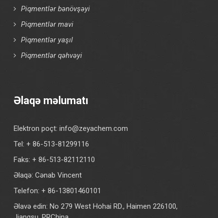
Piqmentlər bənövşəyi
Piqmentlər mavi
Piqmentlər yaşıl
Piqmentlər qəhvəyi
Əlaqə məlumatı
Elektron poçt:
info@zeyachem.com
Tel: + 86-513-81299116
Faks: + 86-513-82112110
Əlaqə: Cənab Vincent
Telefon: + 86-13801460101
Əlavə edin: No 279 West Hohai RD., Haimen 226100,
Jiangsu, PRChina