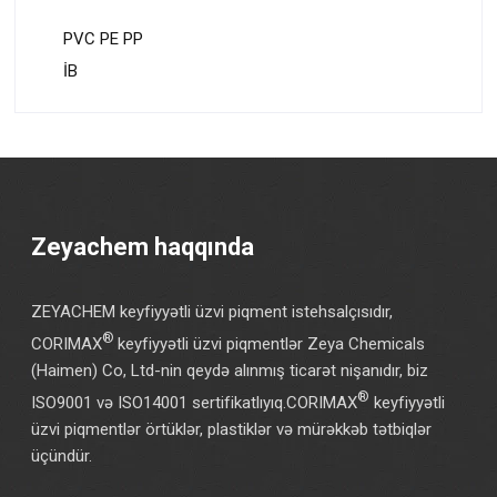
PVC PE PP
İB
Zeyachem haqqında
ZEYACHEM keyfiyyətli üzvi piqment istehsalçısıdır,
®
CORIMAX
keyfiyyətli üzvi piqmentlər Zeya Chemicals
(Haimen) Co, Ltd-nin qeydə alınmış ticarət nişanıdır, biz
®
ISO9001 və ISO14001 sertifikatlıyıq.CORIMAX
keyfiyyətli
üzvi piqmentlər örtüklər, plastiklər və mürəkkəb tətbiqlər
üçündür.