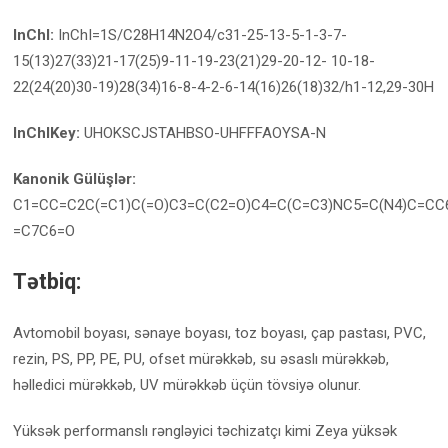
InChI:
InChI=1S/C28H14N2O4/c31-25-13-5-1-3-7-
15(13)27(33)21-17(25)9-11-19-23(21)29-20-12- 10-18-
22(24(20)30-19)28(34)16-8-4-2-6-14(16)26(18)32/h1-12,29-30H
InChIKey:
UHOKSCJSTAHBSO-UHFFFAOYSA-N
Kanonik Gülüşlər:
C1=CC=C2C(=C1)C(=O)C3=C(C2=O)C4=C(C=C3)NC5=C(N4)C=C
=C7C6=O
Tətbiq:
Avtomobil boyası, sənaye boyası, toz boyası, çap pastası, PVC,
rezin, PS, PP, PE, PU, ofset mürəkkəb, su əsaslı mürəkkəb,
həlledici mürəkkəb, UV mürəkkəb üçün tövsiyə olunur.
Yüksək performanslı rəngləyici təchizatçı kimi Zeya yüksək