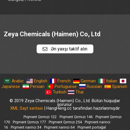
Zeya Chemicals (Haimen) Co, Ltd
Ən yaxşı təklif alın
Arabic
English
French
German
Italian
Japanese
Persian
Portuguese
Russian
Spanish
Turkish
Thai
© 2019 Zeya Chemicals (Haimen) Co., Ltd. Bütün hüquqlar
qorunur.
XML Sayt xəritəsi
| HangHeng.cc tərəfindən hazırlanmışdır
Piqment Qırmızı 122
Piqment Qırmızı 146
Piqment Qırmızı
170
Piqment Qırmızı 177
Piqment Qırmızı 254
Piqment narıncı
16
Piqment narıncı 34
Piqment narıncı 64
Piqment portağal