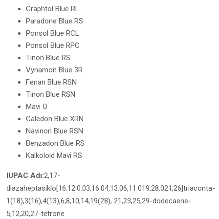
Graphtol Blue RL
Paradone Blue RS
Ponsol Blue RCL
Ponsol Blue RPC
Tinon Blue RS
Vynamon Blue 3R
Fenan Blue RSN
Tinon Blue RSN
Mavi O
Caledon Blue XRN
Navinon Blue RSN
Benzadon Blue RS
Kalkoloid Mavi RS
IUPAC Adı:
2,17-
diazaheptasiklo[16.12.0.03,16.04,13.06,11.019,28.021,26]triaconta-
1(18),3(16),4(13),6,8,10,14,19(28), 21,23,25,29-dodecaene-
5,12,20,27-tetrone