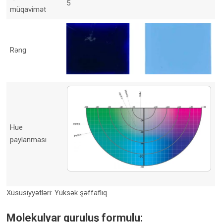
5
müqavimət
Rəng
Hue
paylanması
Xüsusiyyətləri: Yüksək şəffaflıq.
Molekulyar quruluş formulu: