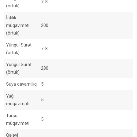
7-8
(örtük)
İstilik
müqaviməti
200
(örtük)
Yüngül Sürət
7-8
(örtük)
Yüngül Sürət
280
(örtük)
Suya davamlılıq
5
Yağ
5
müqaviməti
Turşu
5
müqaviməti
Qələvi