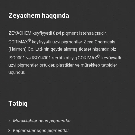
Zeyachem haqqında
ZEYACHEM keyfiyyətli üzvi piqment istehsalçısıdır,
®
CORIMAX
keyfiyyətli üzvi piqmentlər Zeya Chemicals
(Haimen) Co, Ltd-nin qeydə alınmış ticarət nişanıdır, biz
®
ISO9001 və ISO14001 sertifikatlıyıq.CORIMAX
keyfiyyətli
üzvi piqmentlər örtüklər, plastiklər və mürəkkəb tətbiqlər
üçündür.
Tətbiq
Mürəkkəblər üçün piqmentlər
Kaplamalar üçün piqmentlər