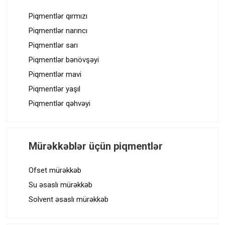
z
ı
Piqmentlər qırmızı
Piqmentlər narıncı
n
Piqmentlər sarı
a
Piqmentlər bənövşəyi
v
Piqmentlər mavi
i
Piqmentlər yaşıl
q
Piqmentlər qəhvəyi
a
s
i
Mürəkkəblər üçün piqmentlər
y
Ofset mürəkkəb
a
Su əsaslı mürəkkəb
s
Solvent əsaslı mürəkkəb
ı