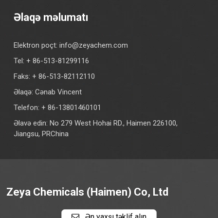
Əlaqə məlumatı
Elektron poçt:
info@zeyachem.com
Tel: + 86-513-81299116
Faks: + 86-513-82112110
Əlaqə: Cənab Vincent
Telefon: + 86-13801460101
Əlavə edin: No 279 West Hohai RD., Haimen 226100,
Jiangsu, PRChina
Zeya Chemicals (Haimen) Co, Ltd
Ən yaxşı təklif alın