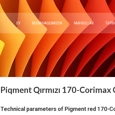
EV
BIZIM HAQQIMIZDA
MƏHSULLAR
TƏTBI
Piqment Qırmızı 170-Corimax 
Technical parameters of Pigment red 170-