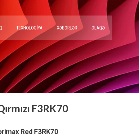
Q
TEXNOLOGIYA
XƏBƏRLƏR
ƏLAQƏ
Qırmızı F3RK70
Corimax Red F3RK70