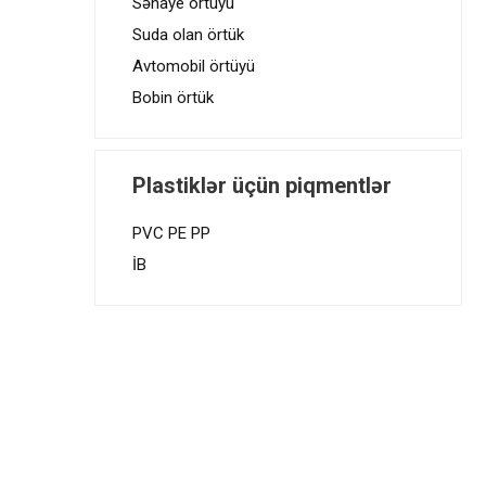
Sənaye örtüyü
Suda olan örtük
Avtomobil örtüyü
Bobin örtük
Plastiklər üçün piqmentlər
PVC PE PP
İB