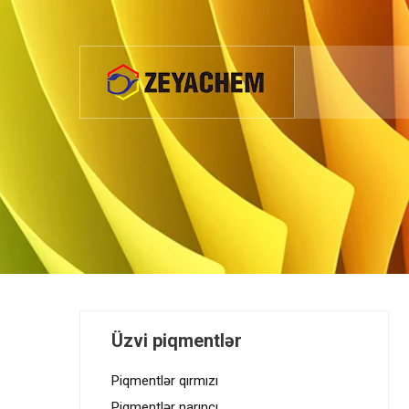
Üzvi piqmentlər
Piqmentlər qırmızı
Piqmentlər narıncı