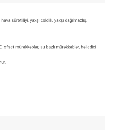
va sürətliliyi, yaxşı cəldlik, yaxşı dağılmazlıq.
PE, ofset mürəkkəblər, su bazlı mürəkkəblər, həlledici
nur.