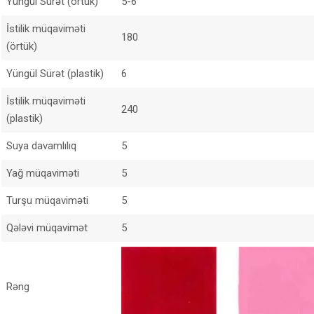
Yüngül Sürət (örtük)
5-6
İstilik müqaviməti
180
(örtük)
Yüngül Sürət (plastik)
6
İstilik müqaviməti
240
(plastik)
Suya davamlılıq
5
Yağ müqaviməti
5
Turşu müqaviməti
5
Qələvi müqavimət
5
Rəng