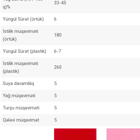
33-45
q)%
Yüngül Sürət (örtük)
6
İstilik müqaviməti
180
(örtük)
Yüngül Sürət (plastik)
6-7
İstilik müqaviməti
260
(plastik)
Suya davamlılıq
5
Yağ müqaviməti
5
Turşu müqaviməti
5
Qələvi müqavimət
5