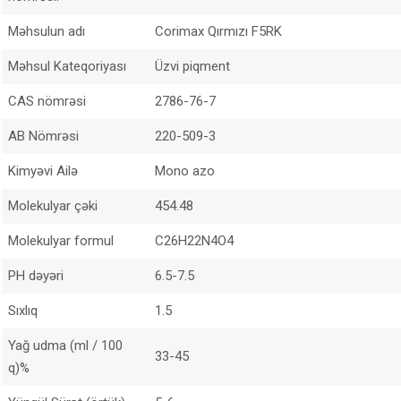
Məhsulun adı
Corimax Qırmızı F5RK
Məhsul Kateqoriyası
Üzvi piqment
CAS nömrəsi
2786-76-7
AB Nömrəsi
220-509-3
Kimyəvi Ailə
Mono azo
Molekulyar çəki
454.48
Molekulyar formul
C26H22N4O4
PH dəyəri
6.5-7.5
Sıxlıq
1.5
Yağ udma (ml / 100
33-45
q)%