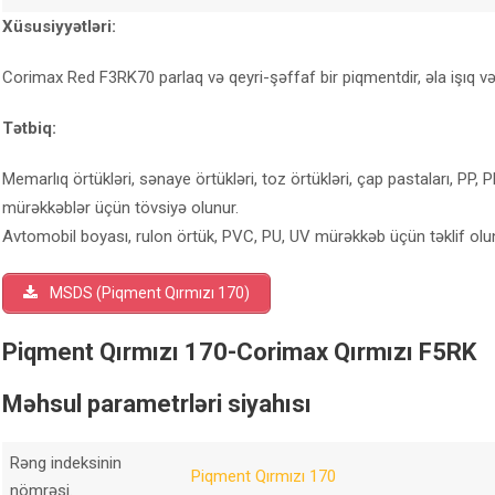
Xüsusiyyətləri:
Corimax Red F3RK70 parlaq və qeyri-şəffaf bir piqmentdir, əla işıq və ha
Tətbiq:
Memarlıq örtükləri, sənaye örtükləri, toz örtükləri, çap pastaları, PP, 
mürəkkəblər üçün tövsiyə olunur.
Avtomobil boyası, rulon örtük, PVC, PU, UV mürəkkəb üçün təklif olu
MSDS (Piqment Qırmızı 170)
Piqment Qırmızı 170-Corimax Qırmızı F5RK
Məhsul parametrləri siyahısı
Rəng indeksinin
Piqment Qırmızı 170
nömrəsi.