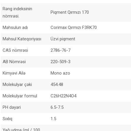
Rəng indeksinin
Piqment Qırmızı 170
nömrəsi.
Məhsulun adı
Corimax Qırmızı F3RK70
Məhsul Kateqoriyası
Üzvi piqment
CAS nömrəsi
2786-76-7
AB Nömrəsi
220-509-3
Kimyəvi Ailə
Mono azo
Molekulyar çəki
454.48
Molekulyar formul
C26H22N4O4
PH dəyəri
6.5-7.5
Sıxlıq
1.5
Yağ udma (ml / 100