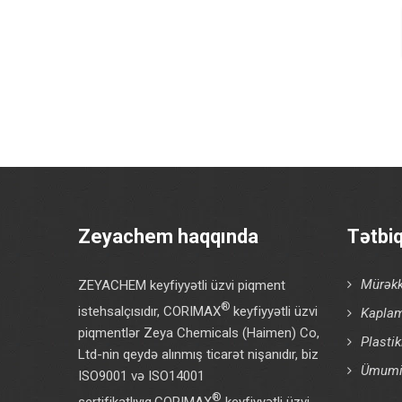
Zeyachem haqqında
Tətbi
Mürəkk
ZEYACHEM keyfiyyətli üzvi piqment
®
istehsalçısıdır, CORIMAX
keyfiyyətli üzvi
Kaplam
piqmentlər Zeya Chemicals (Haimen) Co,
Plasti
Ltd-nin qeydə alınmış ticarət nişanıdır, biz
Ümumi 
ISO9001 və ISO14001
®