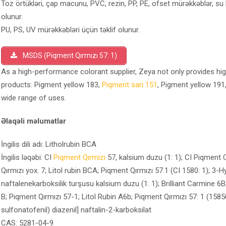
Toz örtükləri, çap macunu, PVC, rezin, PP, PE, ofset mürəkkəblər, su 
olunur.
PU, PS, UV mürəkkəbləri üçün təklif olunur.
MSDS (Piqment Qırmızı 57: 1)
As a high-performance colorant supplier, Zeya not only provides hig
products: Pigment yellow 183,
Piqment sarı 151
, Pigment yellow 191
wide range of uses.
Əlaqəli məlumatlar
İngilis dili adı: Litholrubin BCA
İngilis ləqəbi: CI
Piqment Qırmızı
57, kalsium duzu (1: 1); CI Piqment Q
Qırmızı yox. 7; Litol rubin BCA; Piqment Qırmızı 57.1 (CI 1580: 1); 3-H
naftalenekarboksilik turşusu kalsium duzu (1: 1); Brilliant Carmine 6B;
B; Piqment Qırmızı 57-1; Litol Rubin A6b; Piqment Qırmızı 57: 1 (15850:
sulfonatofenil) diazenil] naftalin-2-karboksilat
CAS: 5281-04-9