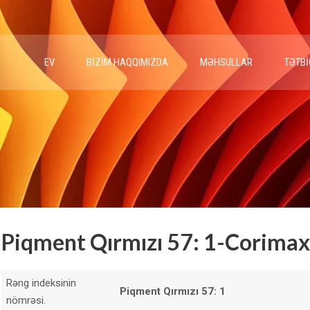
EV
BIZIM HAQQIMIZDA
MƏHSULLAR
TƏTBI
Piqment Qırmızı 57: 1-Corimax
Rəng indeksinin
Piqment Qırmızı 57: 1
nömrəsi.