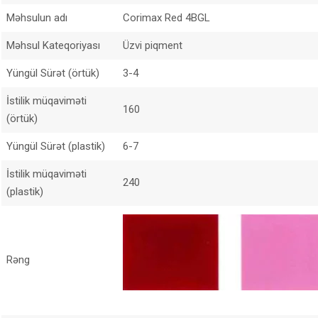
Məhsulun adı
Corimax Red 4BGL
Məhsul Kateqoriyası
Üzvi piqment
Yüngül Sürət (örtük)
3-4
İstilik müqaviməti
160
(örtük)
Yüngül Sürət (plastik)
6-7
İstilik müqaviməti
240
(plastik)
Rəng