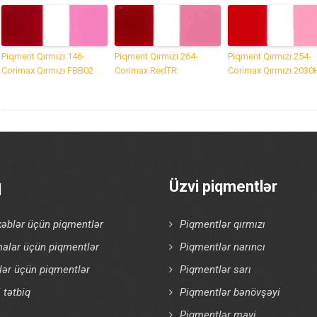
Piqment Qırmızı 146-
Piqment Qırmızı 264-
Piqment Qırmızı 254-
Corimax Qırmızı FBB02
Corimax RedTR
Corimax Qırmızı 2030
q
Üzvi piqmentlər
əblər üçün piqmentlər
Piqmentlər qırmızı
alar üçün piqmentlər
Piqmentlər narıncı
klər üçün piqmentlər
Piqmentlər sarı
tətbiq
Piqmentlər bənövşəyi
Piqmentlər mavi