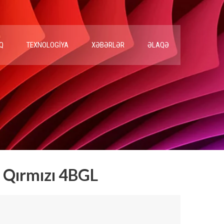
Q
TEXNOLOGIYA
XƏBƏRLƏR
ƏLAQƏ
 Qırmızı 4BGL