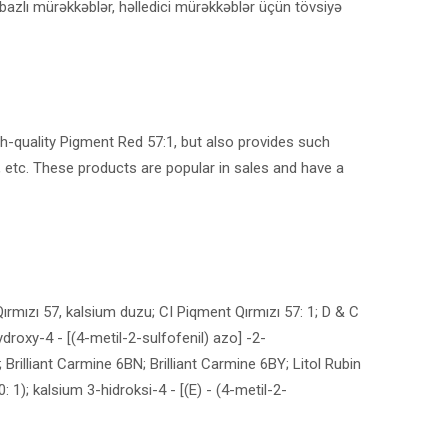
bazlı mürəkkəblər, həlledici mürəkkəblər üçün tövsiyə
h-quality Pigment Red 57:1, but also provides such
, etc. These products are popular in sales and have a
ırmızı 57, kalsium duzu; CI Piqment Qırmızı 57: 1; D & C
ydroxy-4 - [(4-metil-2-sulfofenil) azo] -2-
 Brilliant Carmine 6BN; Brilliant Carmine 6BY; Litol Rubin
 1); kalsium 3-hidroksi-4 - [(E) - (4-metil-2-