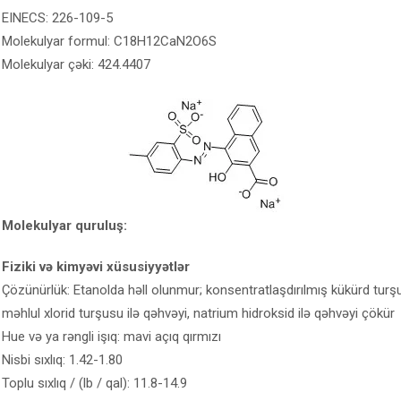
EINECS: 226-109-5
Molekulyar formul: C18H12CaN2O6S
Molekulyar çəki: 424.4407
Molekulyar quruluş:
Fiziki və kimyəvi xüsusiyyətlər
Çözünürlük: Etanolda həll olunmur; konsentratlaşdırılmış kükürd tur
məhlul xlorid turşusu ilə qəhvəyi, natrium hidroksid ilə qəhvəyi çökür
Hue və ya rəngli işıq: mavi açıq qırmızı
Nisbi sıxlıq: 1.42-1.80
Toplu sıxlıq / (lb / qal): 11.8-14.9