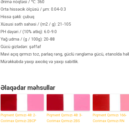
Ərimə nöqtəsi / ℃: 360
Orta hissəcik ölçüsü / μm: 0.04-0.3
Hissə şəkli: çubuq
Xüsusi səth sahəsi / (m2 / g): 21-105
PH dəyəri / (10% atlıq): 6.0-9.0
Yağ udma / (g / 100g): 20-88
Gücü gizlədən: şəffaf
Mavi açıq qırmızı toz, parlaq rəng, güclü rəngləmə gücü, etanolda həll
Mürəkkəbdə yaxşı axıcılıq və yaxşı sabitlik.
Əlaqədar məhsullar
Piqment Qırmızı 48: 2-
Piqment Qırmızı 48: 3-
Piqment Qırmızı 166-
Corimax Qırmızı 2BCP
Corimax Qırmızı 2BS
Corimax Qırmızı RN