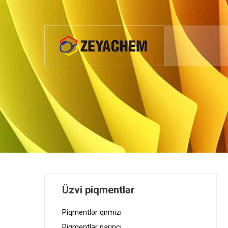
Üzvi piqmentlər
Piqmentlər qırmızı
Piqmentlər narıncı