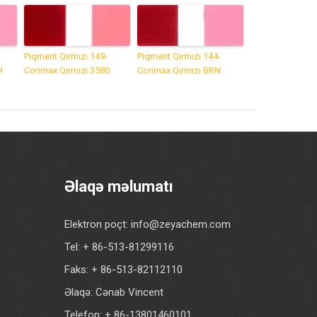
Piqment Qırmızı 149-
Piqment Qırmızı 144-
H
Corimax Qırmızı 3580
Corimax Qırmızı BRN
Əlaqə məlumatı
Elektron poçt:
info@zeyachem.com
Tel: + 86-513-81299116
Faks: + 86-513-82112110
Əlaqə: Cənab Vincent
Telefon: + 86-13801460101