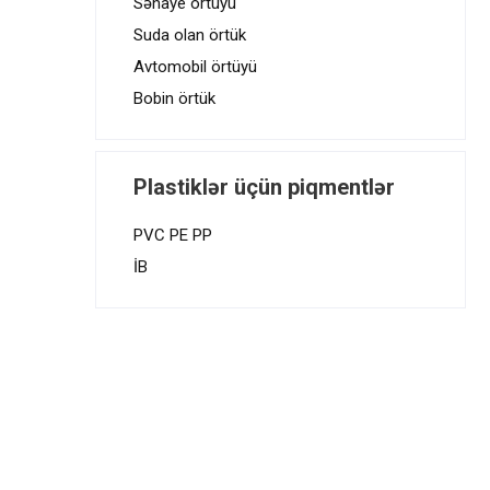
Sənaye örtüyü
Suda olan örtük
Avtomobil örtüyü
Bobin örtük
Plastiklər üçün piqmentlər
PVC PE PP
İB