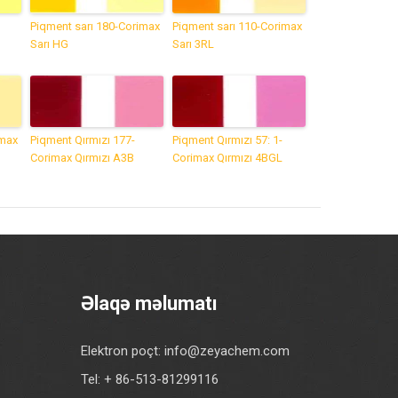
Piqment sarı 180-Corimax
Piqment sarı 110-Corimax
Sarı HG
Sarı 3RL
imax
Piqment Qırmızı 177-
Piqment Qırmızı 57: 1-
Corimax Qırmızı A3B
Corimax Qırmızı 4BGL
Əlaqə məlumatı
Elektron poçt:
info@zeyachem.com
Tel: + 86-513-81299116