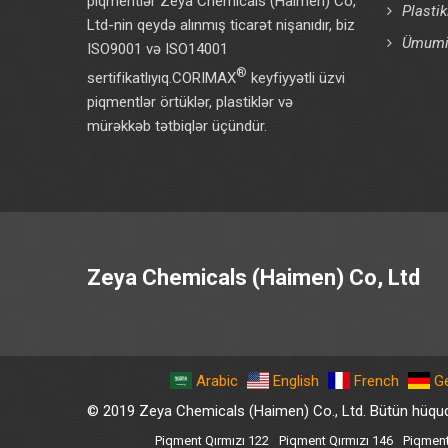
piqmentlər Zeya Chemicals (Haimen) Co,
Plasti
Ltd-nin qeydə alınmış ticarət nişanıdır, biz
Ümumi 
ISO9001 və ISO14001
®
sertifikatlıyıq.CORIMAX
keyfiyyətli üzvi
piqmentlər örtüklər, plastiklər və
mürəkkəb tətbiqlər üçündür.
Zeya Chemicals (Haimen) Co, Ltd
Arabic
English
French
G
© 2019 Zeya Chemicals (Haimen) Co., Ltd. Bütün hüquq
Piqment Qırmızı 122
Piqment Qırmızı 146
Piqment