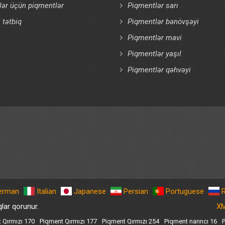
klər üçün piqmentlər
Piqmentlər sarı
tətbiq
Piqmentlər bənövşəyi
Piqmentlər mavi
Piqmentlər yaşıl
Piqmentlər qəhvəyi
erman
Italian
Japanese
Persian
Portuguese
lar qorunur.
XM
 Qırmızı 170
Piqment Qırmızı 177
Piqment Qırmızı 254
Piqment narıncı 16
P