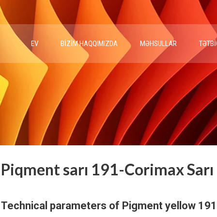
EV
BIZIM HAQQIMIZDA
MƏHSULLAR
TƏTBI
Piqment sarı 191-Corimax Sar
Technical parameters of Pigment yellow 191