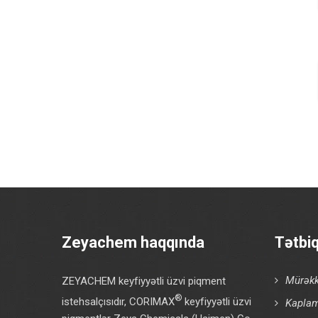
Zeyachem haqqında
Tətbi
Mürəkk
ZEYACHEM keyfiyyətli üzvi piqment
®
istehsalçısıdır, CORIMAX
keyfiyyətli üzvi
Kaplam