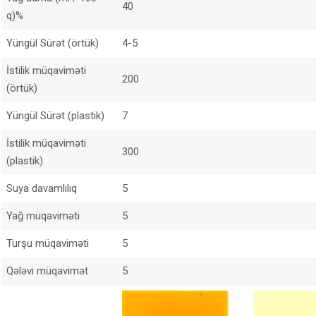
40
q)%
Yüngül Sürət (örtük)
4-5
İstilik müqaviməti
200
(örtük)
Yüngül Sürət (plastik)
7
İstilik müqaviməti
300
(plastik)
Suya davamlılıq
5
Yağ müqaviməti
5
Turşu müqaviməti
5
Qələvi müqavimət
5