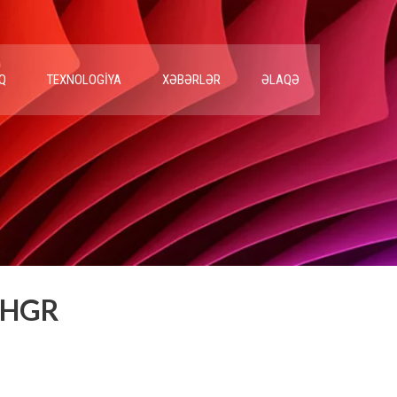
Q
TEXNOLOGIYA
XƏBƏRLƏR
ƏLAQƏ
ı HGR