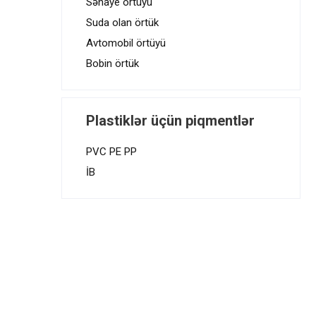
Sənaye örtüyü
Suda olan örtük
Avtomobil örtüyü
Bobin örtük
Plastiklər üçün piqmentlər
PVC PE PP
İB