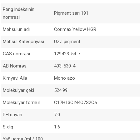
Rəng indeksinin
Piqment sarı 191
nömrəsi.
Məhsulun adı
Corimax Yellow HGR
Məhsul Kateqoriyası
Üzvi piqment
CAS nömrəsi
129423-54-7
AB Nömrəsi
403-530-4
Kimyəvi Ailə
Mono azo
Molekulyar çəki
524.99
Molekulyar formul
C17H13CIN4O7S2Ca
PH dəyəri
7.0
Sıxlıq
1.6
Yağ udma (ml / 100