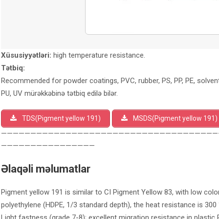
Xüsusiyyətləri:
high temperature resistance.
Tətbiq:
Recommended for powder coatings, PVC, rubber, PS, PP, PE, solvent
PU, UV mürəkkəbinə tətbiq edilə bilər.
TDS(Pigment yellow 191)
MSDS(Pigment yellow 191)
—————————————————————————————————————
————————————————
Əlaqəli məlumatlar
Pigment yellow 191 is similar to CI Pigment Yellow 83, with low color
polyethylene (HDPE, 1/3 standard depth), the heat resistance is 30
Light fastness (grade 7-8); excellent migration resistance in plasti