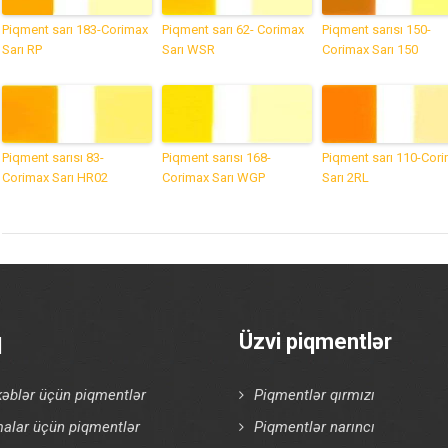
Piqment sarı 183-Corimax
Piqment sarı 62- Corimax
Piqment sarısı 150-
Sarı RP
Sarı WSR
Corimax Sarı 150
Piqment sarısı 83-
Piqment sarısı 168-
Piqment sarı 110-Cor
Corimax Sarı HR02
Corimax Sarı WGP
Sarı 2RL
q
Üzvi piqmentlər
əblər üçün piqmentlər
Piqmentlər qırmızı
alar üçün piqmentlər
Piqmentlər narıncı