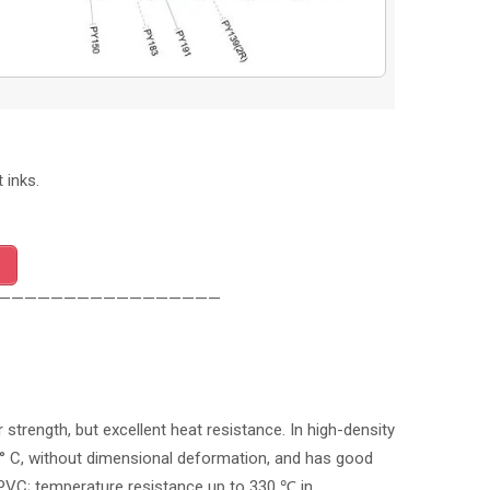
 inks.
—————————————————
 strength, but excellent heat resistance. In high-density
0 ° C, without dimensional deformation, and has good
c PVC; temperature resistance up to 330 ℃ in