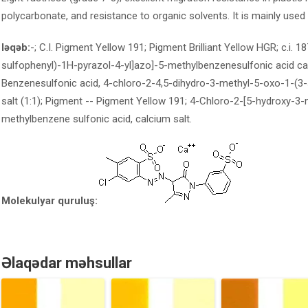
polycarbonate, and resistance to organic solvents. It is mainly used i
ləqəb:
-; C.I. Pigment Yellow 191; Pigment Brilliant Yellow HGR; c.i.
sulfophenyl)-1H-pyrazol-4-yl]azo]-5-methylbenzenesulfonic acid 
Benzenesulfonic acid, 4-chloro-2-4,5-dihydro-3-methyl-5-oxo-1-(3-
salt (1:1); Pigment -- Pigment Yellow 191; 4-Chloro-2-[5-hydroxy-3-
methylbenzene sulfonic acid, calcium salt.
Molekulyar quruluş:
Əlaqədar məhsullar