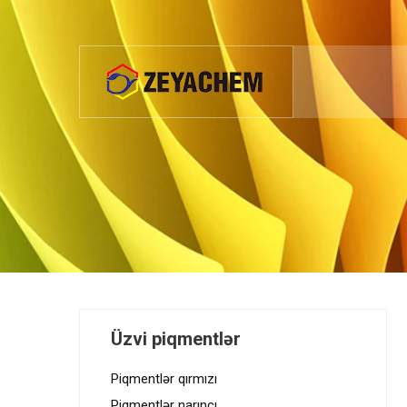
Üzvi piqmentlər
Piqmentlər qırmızı
Piqmentlər narıncı