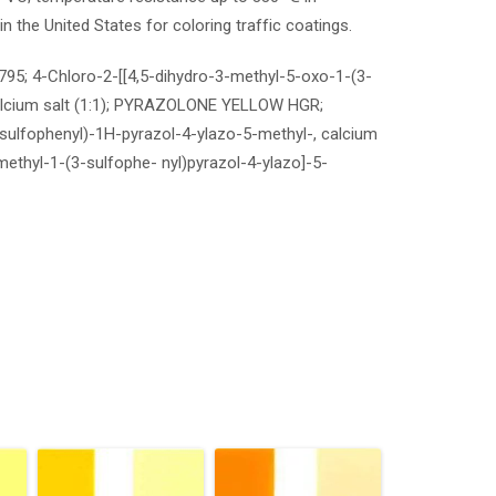
n the United States for coloring traffic coatings.
 18795; 4-Chloro-2-[[4,5-dihydro-3-methyl-5-oxo-1-(3-
calcium salt (1:1); PYRAZOLONE YELLOW HGR;
sulfophenyl)-1H-pyrazol-4-ylazo-5-methyl-, calcium
methyl-1-(3-sulfophe- nyl)pyrazol-4-ylazo]-5-