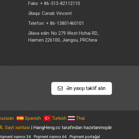
Faks: + 86-513-82112110
Əlaqə: Cənab Vincent
Telefon: + 86-13801460101
Əlavə edin: No 279 West Hohai RD.,
Haimen 226100, Jiangsu, PRChina
Ən yaxşı təklif alın
Russian
Spanish
Turkish
Thai
L Sayt xəritəsi
| HangHeng.cc tərəfindən hazırlanmışdır
iqment narıncı 34
Piqment narıncı 64
Piqment portağal