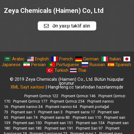
Zeya Chemicals (Haimen) Co, Ltd
Ən yaxşı təklif alın
Arabic
English
French
German
Italian
Japanese
Persian
Portuguese
Russian
Spanish
Turkish
Thai
© 2019 Zeya Chemicals (Haimen) Co., Ltd. Bütün hüquqlar
qorunur.
XML Sayt xəritəsi
| HangHeng.cc tərəfindən hazırlanmışdır
Piqment Qırmızı 122
Piqment Qırmızı 146
Piqment Qırmızı
170
Piqment Qırmızı 177
Piqment Qırmızı 254
Piqment narıncı
16
Piqment narıncı 34
Piqment narıncı 64
Piqment portağal
73
Piqment sarı 1
Piqment sarı 3
Piqment sarısı 17
Piqment sarı
65
Piqment sarı 74
Piqment sarısı 83
Piqment sarı 110
Piqment sarı
139
Piqment sarı 150
Piqment sarı 151
Piqment sarı 154
Piqment sarı
180
Piqment sarı 183
Piqment sarı 191
Piqment Sarı 97
Piqment
bənövşəyi 19
Piqment bənövşəyi 23
Piqment mavi 1
Piqment mavi