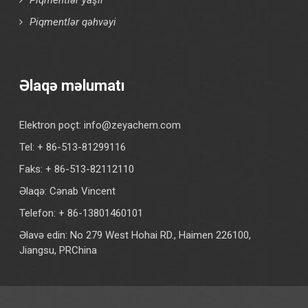
Piqmentlər qəhvəyi
Əlaqə məlumatı
Elektron poçt:
info@zeyachem.com
Tel: + 86-513-81299116
Faks: + 86-513-82112110
Əlaqə: Cənab Vincent
Telefon: + 86-13801460101
Əlavə edin: No 279 West Hohai RD., Haimen 226100,
Jiangsu, PRChina