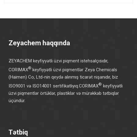
Zeyachem haqqında
ZEYACHEM keyfiyyətli üzvi piqment istehsalçısıdır,
®
CORIMAX
keyfiyyətli üzvi piqmentlər Zeya Chemicals
(Haimen) Co, Ltd-nin qeydə alınmış ticarət nişanıdır, biz
®
ISO9001 və ISO14001 sertifikatlıyıq.CORIMAX
keyfiyyətli
üzvi piqmentlər örtüklər, plastiklər və mürəkkəb tətbiqlər
üçündür.
Tətbiq