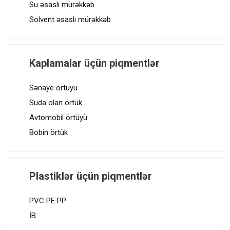
Su əsaslı mürəkkəb
Solvent əsaslı mürəkkəb
Kaplamalar üçün piqmentlər
Sənaye örtüyü
Suda olan örtük
Avtomobil örtüyü
Bobin örtük
Plastiklər üçün piqmentlər
PVC PE PP
İB