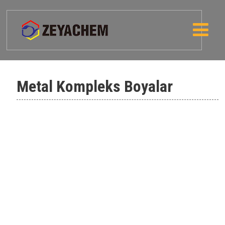
Metal Kompleks Boyalar
Solvent black 27
Solvent red 8
Solvent yellow 21