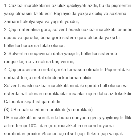
1. Cazibə mürəkkəbinin özlülük qabiliyyəti azdır, bu da piqmentin
yaxşı olmasını tələb edir. Bağlayıcıda yaxşı axıcılıq və saxlama
zamanı flokulyasiya və yağıntı yoxdur;
2. Çap materialına görə, solvent əsaslı cazibə mürəkkəbi əsasən
uçucu və qurudur, buna görə sistem quru olduqda yaxşı bir
həlledici buraxma tələb olunur;
3. Solventin müqaviməti daha yaxşıdır, həlledici sistemdə
rəngsizləşmə və solma baş vermir;
4. Çap prosesində metal çarxla təmasda olmalıdır. Piqmentdəki
sərbəst turşu metal silindrini korlamamalıdır.
Solvent əsaslı cazibə mürəkkəblərindəki spirtdə həll olunan və
esterdə həll olunan mürəkkəblər insanlar üçün daha az toksikdir.
Gələcək inkişaf istiqamətidir.
(3) UB müalicə edən mürəkkəb (y mürəkkəb)
UB mürəkkəbləri son illərdə bütün dünyada geniş yayılmışdır. İllik
artım tempi 10% -dən çox, mürəkkəbin ümumi böyümə
sürətindən çoxdur. Əsasən üç ofset çap, flekso çap və ipək