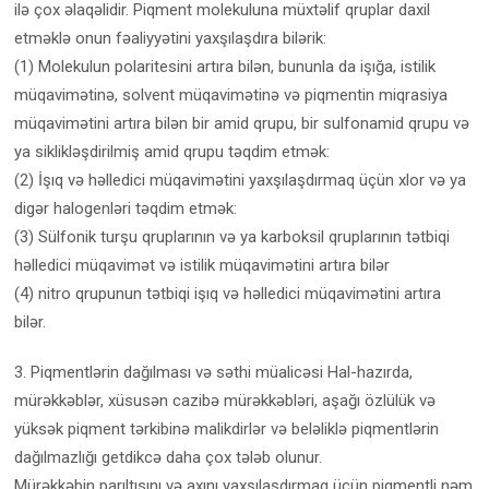
ilə çox əlaqəlidir. Piqment molekuluna müxtəlif qruplar daxil
etməklə onun fəaliyyətini yaxşılaşdıra bilərik:
(1) Molekulun polaritesini artıra bilən, bununla da işığa, istilik
müqavimətinə, solvent müqavimətinə və piqmentin miqrasiya
müqavimətini artıra bilən bir amid qrupu, bir sulfonamid qrupu və
ya siklikləşdirilmiş amid qrupu təqdim etmək:
(2) İşıq və həlledici müqavimətini yaxşılaşdırmaq üçün xlor və ya
digər halogenləri təqdim etmək:
(3) Sülfonik turşu qruplarının və ya karboksil qruplarının tətbiqi
həlledici müqavimət və istilik müqavimətini artıra bilər
(4) nitro qrupunun tətbiqi işıq və həlledici müqavimətini artıra
bilər.
3. Piqmentlərin dağılması və səthi müalicəsi Hal-hazırda,
mürəkkəblər, xüsusən cazibə mürəkkəbləri, aşağı özlülük və
yüksək piqment tərkibinə malikdirlər və beləliklə piqmentlərin
dağılmazlığı getdikcə daha çox tələb olunur.
Mürəkkəbin parıltısını və axını yaxşılaşdırmaq üçün piqmentli nəm