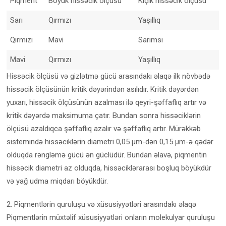
Piqment
Böyük hissəcik ölçüsü
Kiçik hissəcik ölçüsü
Sarı
Qırmızı
Yaşıllıq
Qırmızı
Mavi
Sarımsı
Mavi
Qırmızı
Yaşıllıq
Hissəcik ölçüsü və gizlətmə gücü arasındakı əlaqə ilk növbədə
hissəcik ölçüsünün kritik dəyərindən asılıdır. Kritik dəyərdən
yuxarı, hissəcik ölçüsünün azalması ilə qeyri-şəffaflıq artır və
kritik dəyərdə maksimuma çatır. Bundan sonra hissəciklərin
ölçüsü azaldıqca şəffaflıq azalır və şəffaflıq artır. Mürəkkəb
sistemində hissəciklərin diametri 0,05 μm-dən 0,15 μm-ə qədər
olduqda rəngləmə gücü ən güclüdür. Bundan əlavə, piqmentin
hissəcik diametri az olduqda, hissəciklərarası boşluq böyükdür
və yağ udma miqdarı böyükdür.
2. Piqmentlərin quruluşu və xüsusiyyətləri arasındakı əlaqə
Piqmentlərin müxtəlif xüsusiyyətləri onların molekulyar quruluşu