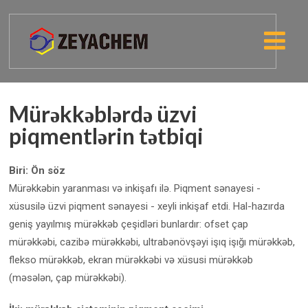
Mürəkkəblərdə üzvi
piqmentlərin tətbiqi
Biri: Ön söz
Mürəkkəbin yaranması və inkişafı ilə. Piqment sənayesi -
xüsusilə üzvi piqment sənayesi - xeyli inkişaf etdi. Hal-hazırda
geniş yayılmış mürəkkəb çeşidləri bunlardır: ofset çap
mürəkkəbi, cazibə mürəkkəbi, ultrabənövşəyi işıq işığı mürəkkəb,
flekso mürəkkəb, ekran mürəkkəbi və xüsusi mürəkkəb
(məsələn, çap mürəkkəbi).