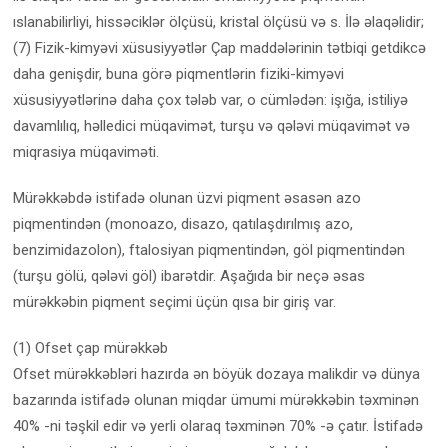
ıslanabilirliyi, hissəciklər ölçüsü, kristal ölçüsü və s. İlə əlaqəlidir;
(7) Fizik-kimyəvi xüsusiyyətlər Çap maddələrinin tətbiqi getdikcə
daha genişdir, buna görə piqmentlərin fiziki-kimyəvi
xüsusiyyətlərinə daha çox tələb var, o cümlədən: işığa, istiliyə
davamlılıq, həlledici müqavimət, turşu və qələvi müqavimət və
miqrasiya müqaviməti.
Mürəkkəbdə istifadə olunan üzvi piqment əsasən azo
piqmentindən (monoazo, disazo, qatılaşdırılmış azo,
benzimidazolon), ftalosiyan piqmentindən, göl piqmentindən
(turşu gölü, qələvi göl) ibarətdir. Aşağıda bir neçə əsas
mürəkkəbin piqment seçimi üçün qısa bir giriş var.
(1) Ofset çap mürəkkəb
Ofset mürəkkəbləri hazırda ən böyük dozaya malikdir və dünya
bazarında istifadə olunan miqdar ümumi mürəkkəbin təxminən
40% -ni təşkil edir və yerli olaraq təxminən 70% -ə çatır. İstifadə