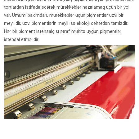
tortlardan istifadə edərək mürəkkəblər hazırlamaq üçün bir yol
var. Ümumi baxımdan, mürəkkəblər üçün piqmentlər üzvi bir
meyllidir, üzvi piqmentlərin meyli isə ekoloji cəhətdən təmizdir.
Hər bir piqment istehsalçısı ətraf mühitə uyğun piqmentlər
istehsal etməlidir.