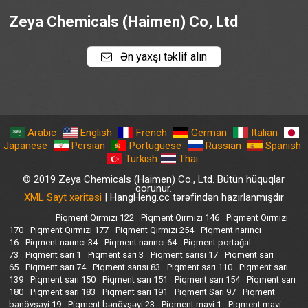
Zeya Chemicals (Haimen) Co, Ltd
Ən yaxşı təklif alın
Arabic
English
French
German
Italian
Japanese
Persian
Portuguese
Russian
Spanish
Turkish
Thai
© 2019 Zeya Chemicals (Haimen) Co., Ltd. Bütün hüquqlar
qorunur.
XML Sayt xəritəsi
| HangHeng.cc tərəfindən hazırlanmışdır
Piqment Qırmızı 122
Piqment Qırmızı 146
Piqment Qırmızı
170
Piqment Qırmızı 177
Piqment Qırmızı 254
Piqment narıncı
16
Piqment narıncı 34
Piqment narıncı 64
Piqment portağal
73
Piqment sarı 1
Piqment sarı 3
Piqment sarısı 17
Piqment sarı
65
Piqment sarı 74
Piqment sarısı 83
Piqment sarı 110
Piqment sarı
139
Piqment sarı 150
Piqment sarı 151
Piqment sarı 154
Piqment sarı
180
Piqment sarı 183
Piqment sarı 191
Piqment Sarı 97
Piqment
bənövşəyi 19
Piqment bənövşəyi 23
Piqment mavi 1
Piqment mavi