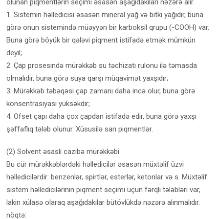
olunan piqmentlərin seçimi əsasən aşağıdakıları nəzərə alır.
1. Sistemin həlledicisi əsasən mineral yağ və bitki yağıdır, buna
görə onun sistemində müəyyən bir karboksil qrupu (-COOH) var.
Buna görə böyük bir qələvi piqment istifadə etmək mümkün
deyil;
2. Çap prosesində mürəkkəb su təchizatı rulonu ilə təmasda
olmalıdır, buna görə suya qarşı müqavimət yaxşıdır;
3. Mürəkkəb təbəqəsi çap zamanı daha incə olur, buna görə
konsentrasiyası yüksəkdir;
4. Ofset çapı daha çox çapdan istifadə edir, buna görə yaxşı
şəffaflıq tələb olunur. Xüsusilə sarı piqmentlər.
(2) Solvent əsaslı cazibə mürəkkəbi
Bu cür mürəkkəblərdəki həlledicilər əsasən müxtəlif üzvi
həlledicilərdir: benzenlər, spirtlər, esterlər, ketonlar və s. Müxtəlif
sistem həlledicilərinin piqment seçimi üçün fərqli tələbləri var,
lakin xülasə olaraq aşağıdakılar bütövlükdə nəzərə alınmalıdır.
nöqtə: