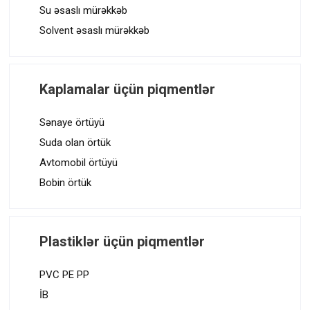
Su əsaslı mürəkkəb
Solvent əsaslı mürəkkəb
Kaplamalar üçün piqmentlər
Sənaye örtüyü
Suda olan örtük
Avtomobil örtüyü
Bobin örtük
Plastiklər üçün piqmentlər
PVC PE PP
İB