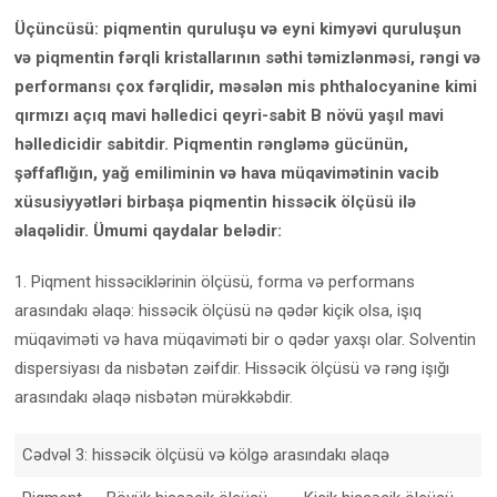
Üçüncüsü: piqmentin quruluşu və eyni kimyəvi quruluşun
və piqmentin fərqli kristallarının səthi təmizlənməsi, rəngi və
performansı çox fərqlidir, məsələn mis phthalocyanine kimi
qırmızı açıq mavi həlledici qeyri-sabit B növü yaşıl mavi
həlledicidir sabitdir. Piqmentin rəngləmə gücünün,
şəffaflığın, yağ emiliminin və hava müqavimətinin vacib
xüsusiyyətləri birbaşa piqmentin hissəcik ölçüsü ilə
əlaqəlidir. Ümumi qaydalar belədir:
1. Piqment hissəciklərinin ölçüsü, forma və performans
arasındakı əlaqə: hissəcik ölçüsü nə qədər kiçik olsa, işıq
müqaviməti və hava müqaviməti bir o qədər yaxşı olar. Solventin
dispersiyası da nisbətən zəifdir. Hissəcik ölçüsü və rəng işığı
arasındakı əlaqə nisbətən mürəkkəbdir.
Cədvəl 3: hissəcik ölçüsü və kölgə arasındakı əlaqə