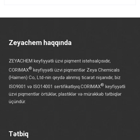
Zeyachem haqqında
ZEYACHEM keyfiyyətli üzvi piqment istehsalçısıdır,
®
CORIMAX
keyfiyyətli üzvi piqmentlər Zeya Chemicals
(Haimen) Co, Ltd-nin qeydə alınmış ticarət nişanıdır, biz
®
ISO9001 və ISO14001 sertifikatlıyıq.CORIMAX
keyfiyyətli
üzvi piqmentlər örtüklər, plastiklər və mürəkkəb tətbiqlər
üçündür.
Tətbiq