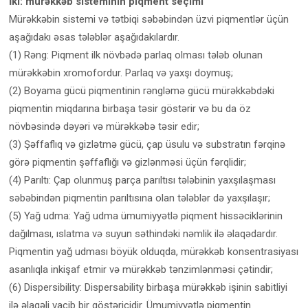
İki: mürəkkəb sisteminin piqment seçimi
Mürəkkəbin sistemi və tətbiqi səbəbindən üzvi piqmentlər üçün
aşağıdakı əsas tələblər aşağıdakılardır.
(1) Rəng: Piqment ilk növbədə parlaq olması tələb olunan
mürəkkəbin xromofordur. Parlaq və yaxşı doymuş;
(2) Boyama gücü piqmentinin rəngləmə gücü mürəkkəbdəki
piqmentin miqdarına birbaşa təsir göstərir və bu da öz
növbəsində dəyəri və mürəkkəbə təsir edir;
(3) Şəffaflıq və gizlətmə gücü, çap üsulu və substratın fərqinə
görə piqmentin şəffaflığı və gizlənməsi üçün fərqlidir;
(4) Parıltı: Çap olunmuş parça parıltısı tələbinin yaxşılaşması
səbəbindən piqmentin parıltısına olan tələblər də yaxşılaşır;
(5) Yağ udma: Yağ udma ümumiyyətlə piqment hissəciklərinin
dağılması, ıslatma və suyun səthindəki nəmlik ilə əlaqədardır.
Piqmentin yağ udması böyük olduqda, mürəkkəb konsentrasiyası
asanlıqla inkişaf etmir və mürəkkəb tənzimlənməsi çətindir;
(6) Dispersibility: Dispersability birbaşa mürəkkəb işinin sabitliyi
ilə əlaqəli vacib bir göstəricidir. Ümumiyyətlə piqmentin