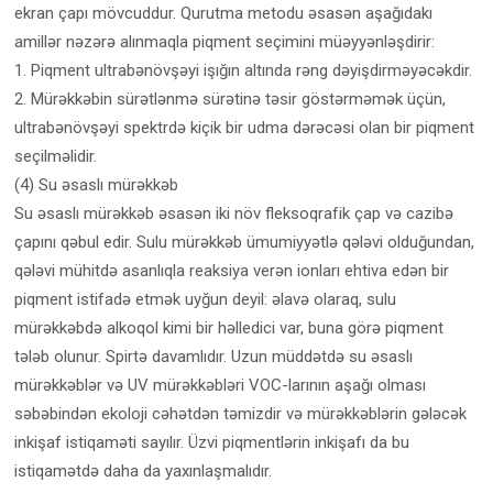
ekran çapı mövcuddur. Qurutma metodu əsasən aşağıdakı
amillər nəzərə alınmaqla piqment seçimini müəyyənləşdirir:
1. Piqment ultrabənövşəyi işığın altında rəng dəyişdirməyəcəkdir.
2. Mürəkkəbin sürətlənmə sürətinə təsir göstərməmək üçün,
ultrabənövşəyi spektrdə kiçik bir udma dərəcəsi olan bir piqment
seçilməlidir.
(4) Su əsaslı mürəkkəb
Su əsaslı mürəkkəb əsasən iki növ fleksoqrafik çap və cazibə
çapını qəbul edir. Sulu mürəkkəb ümumiyyətlə qələvi olduğundan,
qələvi mühitdə asanlıqla reaksiya verən ionları ehtiva edən bir
piqment istifadə etmək uyğun deyil: əlavə olaraq, sulu
mürəkkəbdə alkoqol kimi bir həlledici var, buna görə piqment
tələb olunur. Spirtə davamlıdır. Uzun müddətdə su əsaslı
mürəkkəblər və UV mürəkkəbləri VOC-larının aşağı olması
səbəbindən ekoloji cəhətdən təmizdir və mürəkkəblərin gələcək
inkişaf istiqaməti sayılır. Üzvi piqmentlərin inkişafı da bu
istiqamətdə daha da yaxınlaşmalıdır.