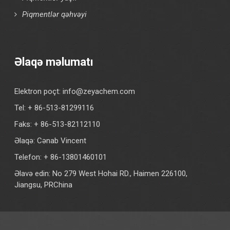
Piqmentlər qəhvəyi
Əlaqə məlumatı
Elektron poçt:
info@zeyachem.com
Tel: + 86-513-81299116
Faks: + 86-513-82112110
Əlaqə: Cənab Vincent
Telefon: + 86-13801460101
Əlavə edin: No 279 West Hohai RD., Haimen 226100,
Jiangsu, PRChina